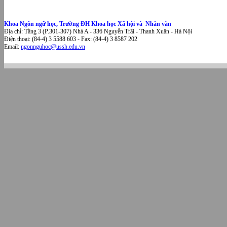
Khoa Ngôn ngữ học, Trường ĐH Khoa học Xã hội và Nhân văn
Địa chỉ: Tầng 3 (P.301-307) Nhà A - 336 Nguyễn Trãi - Thanh Xuân - Hà Nội
Điện thoại: (84-4) 3 5588 603 - Fax: (84-4) 3 8587 202
Email:
ngonnguhoc@ussh.edu.vn