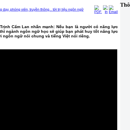
Thô
ạy, phóng viên, truyền thông... tới trị liệu ngôn ngữ
rịnh Cẩm Lan nhấn mạnh: Nếu bạn là người có năng lực
), thì ngành ngôn ngữ học sẽ giúp bạn phát huy tốt năng lực
i ngôn ngữ nói chung và tiếng Việt nói riêng.