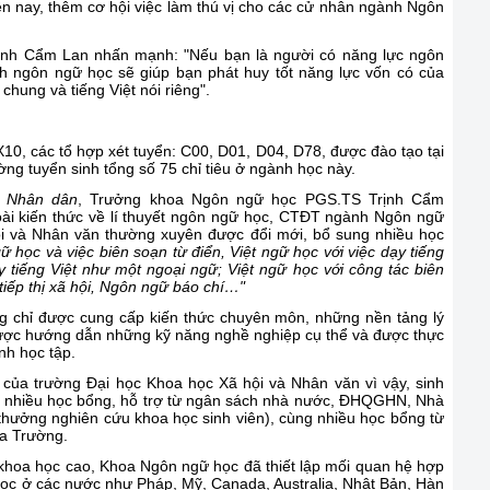
ện nay, thêm cơ hội việc làm thú vị cho các cử nhân ngành Ngôn
nh Cẩm Lan nhấn mạnh: "Nếu bạn là người có năng lực ngôn
ngành ngôn ngữ học sẽ giúp bạn phát huy tốt năng lực vốn có của
chung và tiếng Việt nói riêng".
, các tổ hợp xét tuyển: C00, D01, D04, D78, được đào tạo tại
g tuyển sinh tổng số 75 chỉ tiêu ở ngành học này.
 Nhân dân
, Trưởng khoa Ngôn ngữ học PGS.TS Trịnh Cẩm
oài kiến thức về lí thuyết ngôn ngữ học, CTĐT ngành Ngôn ngữ
ội và Nhân văn thường xuyên được đổi mới, bổ sung nhiều học
gữ học và việc biên soạn từ điển, Việt ngữ học với việc dạy tiếng
 tiếng Việt như một ngoại ngữ; Việt ngữ học với công tác biên
tiếp thị xã hội, Ngôn ngữ báo chí…"
g chỉ được cung cấp kiến thức chuyên môn, những nền tảng lý
ược hướng dẫn những kỹ năng nghề nghiệp cụ thể và được thực
nh học tập.
của trường Đại học Khoa học Xã hội và Nhân văn vì vậy, sinh
 nhiều học bổng, hỗ trợ từ ngân sách nhà nước, ĐHQGHN, Nhà
 thưởng nghiên cứu khoa học sinh viên), cùng nhiều học bổng từ
ủa Trường.
n khoa học cao, Khoa Ngôn ngữ học đã thiết lập mối quan hệ hợp
 học ở các nước như Pháp, Mỹ, Canada, Australia, Nhật Bản, Hàn