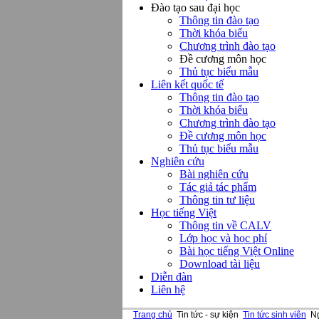
Đào tạo sau đại học
Thông tin đào tạo
Thời khóa biểu
Chương trình đào tạo
Đề cương môn học
Thủ tục biểu mẫu
Liên kết quốc tế
Thông tin đào tạo
Thời khóa biểu
Chương trình đào tạo
Đề cương môn học
Thủ tục biểu mẫu
Nghiên cứu
Bài nghiên cứu
Tác giả tác phẩm
Thông tin tư liệu
Học tiếng Việt
Thông tin về CALV
Lớp học và học phí
Bài học tiếng Việt Online
Download tài liệu
Diễn đàn
Liên hệ
Trang chủ
Tin tức - sự kiện
Tin tức sinh viên
Ng