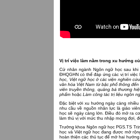
Vị trí việc làm nằm trong xu hướng củ
Cử nhân ngành Ngôn ngữ học sau khi t
ĐHQGHN có thể đáp ứng các vị trí việc 
học, Việt ngữ học ở các viện nghiên cứ
văn hóa Việt Nam từ bậc phổ thông đến 
viên truyền thông, quảng bá thương hiệ
phẩm
hoặc
Làm công tác trị liệu ngôn n
Đặc biệt với xu hướng ngày càng nhiều 
nhu cầu về nguồn nhân lực là giáo viê
học sẽ ngày càng lớn. Điều đó mở ra cơ
làm thú vị với mức thu nhập mong đợi, đ
Trưởng khoa Ngôn ngữ học PGS.TS Trịn
học và Việt ngữ học đang được mở rộn
hoàn thiện các thủ tục để mở hai hướng