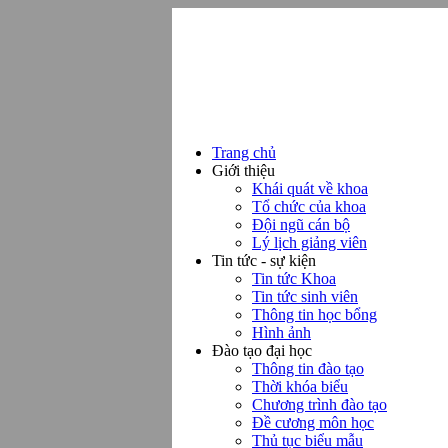
Trang chủ
Giới thiệu
Khái quát về khoa
Tổ chức của khoa
Đội ngũ cán bộ
Lý lịch giảng viên
Tin tức - sự kiện
Tin tức Khoa
Tin tức sinh viên
Thông tin học bổng
Hình ảnh
Đào tạo đại học
Thông tin đào tạo
Thời khóa biểu
Chương trình đào tạo
Đề cương môn học
Thủ tục biểu mẫu