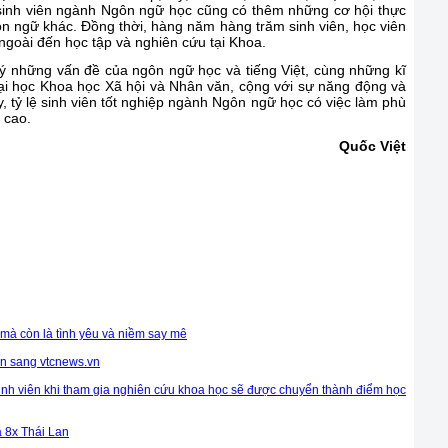
sinh viên ngành Ngôn ngữ học cũng có thêm những cơ hội thực
ôn ngữ khác. Đồng thời, hàng năm hàng trăm sinh viên, học viên
ngoài đến học tập và nghiên cứu tại Khoa.
lý những vấn đề của ngôn ngữ học và tiếng Việt, cùng những kĩ
i học Khoa học Xã hội và Nhân văn, cộng với sự năng động và
ỷ lệ sinh viên tốt nghiệp ngành Ngôn ngữ học có việc làm phù
 cao.
Quốc Việt
mà còn là tình yêu và niềm say mê
vn sang vtcnews.vn
inh viên khi tham gia nghiên cứu khoa học sẽ được chuyển thành điểm học
a 8x Thái Lan