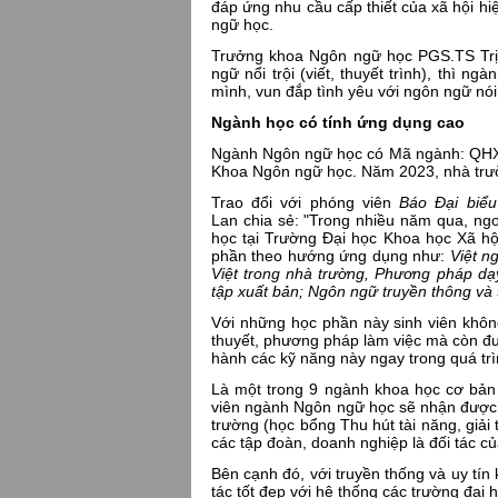
đáp ứng nhu cầu cấp thiết của xã hội hi
ngữ học.
Trưởng khoa Ngôn ngữ học PGS.TS Trị
ngữ nổi trội (viết, thuyết trình), thì 
mình, vun đắp tình yêu với ngôn ngữ nói 
Ngành học có tính ứng dụng cao
Ngành Ngôn ngữ học có Mã ngành: QHX10
Khoa Ngôn ngữ học. Năm 2023, nhà trườn
Trao đổi với phóng viên
Báo Đại biểu
Lan chia sẻ: "Trong nhiều năm qua, ng
học tại Trường Đại học Khoa học Xã h
phần theo hướng ứng dụng như:
Việt n
Việt trong nhà trường, Phương pháp dạy
tập xuất bản; Ngôn ngữ truyền thông và 
Với những học phần này sinh viên khôn
thuyết, phương pháp làm việc mà còn đ
hành các kỹ năng này ngay trong quá trì
Là một trong 9 ngành khoa học cơ bản 
viên ngành Ngôn ngữ học sẽ nhận được
trường (học bổng Thu hút tài năng, giải
các tập đoàn, doanh nghiệp là đối tác c
Bên cạnh đó, với truyền thống và uy tí
tác tốt đẹp với hệ thống các trường đại