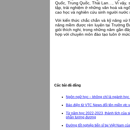
Quốc, Trung Quốc, Thái Lan…, Vì vậy, 
tập, trải nghiệm ở những văn hoá và ng
cao học và nghiên cứu sinh người nước 
Với kiến thức chắc chắn và kỹ năng xử 
năng mềm được rèn luyện tại Trường Đạ
giỏi thích nghi, trong những năm gần đây, t
hợp với chuyên môn đào tạo luôn ở mức
Các bài đã đăng
Ngôn ngữ học – không chỉ là ngành học 
Báo điện tử VTC News đổi tên miền vtc.
Từ năm học 2022-2023, thành tích của s
phần tương đương
Đường tốt nghiệp tiến sĩ tại Việt Nam củ