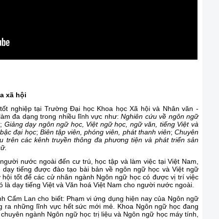
a xã hội
ốt nghiệp tại Trường Đại học Khoa học Xã hội và Nhân văn -
làm đa dạng trong nhiều lĩnh vực như:
Nghiên cứu về ngôn ngữ
u
;
Giảng dạy ngôn ngữ học, Việt ngữ học, ngữ văn, tiếng Việt và
bậc đại học
;
Biên tập viên, phóng viên, phát thanh viên
;
Chuyên
u trên các kênh truyền thông đa phương tiện và phát triển sản
gữ.
người nước ngoài đến cư trú, học tập và làm việc tại Việt Nam,
n dạy tiếng được đào tạo bài bản về ngôn ngữ học và Việt ngữ
 hội tốt để các cử nhân ngành Ngôn ngữ học có được vị trí việc
ó là dạy tiếng Việt và Văn hoá Việt Nam cho người nước ngoài.
h Cẩm Lan cho biết: Phạm vi ứng dụng hiện nay của Ngôn ngữ
g ra những lĩnh vực hết sức mới mẻ. Khoa Ngôn ngữ học đang
 chuyên ngành Ngôn ngữ học trị liệu và Ngôn ngữ học máy tính,