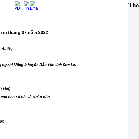
Thô
2
n sĩ tháng
07
năm
2022
a Hà Nội
 người Mông ở huyện Bắc Yên tỉnh Sơn La.
ứ Hai)
Khoa học Xã hội và Nhân Văn.
cao