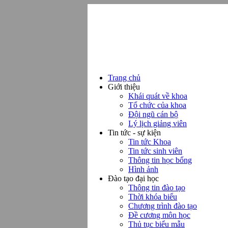
Trang chủ
Giới thiệu
Khái quát về khoa
Tổ chức của khoa
Đội ngũ cán bộ
Lý lịch giảng viên
Tin tức - sự kiện
Tin tức Khoa
Tin tức sinh viên
Thông tin học bổng
Hình ảnh
Đào tạo đại học
Thông tin đào tạo
Thời khóa biểu
Chương trình đào tạo
Đề cương môn học
Thủ tục biểu mẫu