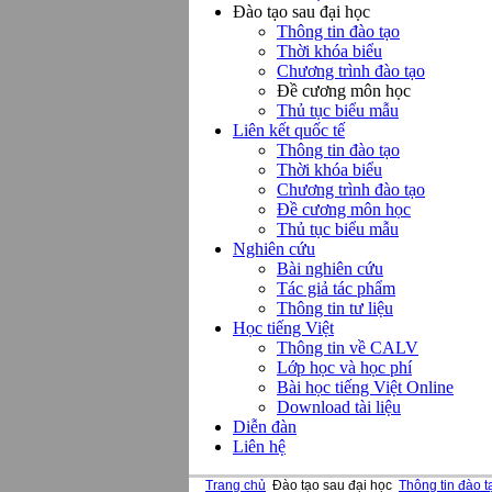
Đào tạo sau đại học
Thông tin đào tạo
Thời khóa biểu
Chương trình đào tạo
Đề cương môn học
Thủ tục biểu mẫu
Liên kết quốc tế
Thông tin đào tạo
Thời khóa biểu
Chương trình đào tạo
Đề cương môn học
Thủ tục biểu mẫu
Nghiên cứu
Bài nghiên cứu
Tác giả tác phẩm
Thông tin tư liệu
Học tiếng Việt
Thông tin về CALV
Lớp học và học phí
Bài học tiếng Việt Online
Download tài liệu
Diễn đàn
Liên hệ
Trang chủ
Đào tạo sau đại học
Thông tin đào t