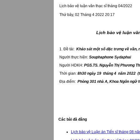
Lịch bảo vệ luận văn thạc sĩ tháng 04/2022
Thứ bảy, 02 Tháng 4 2022 20:17
Lịch bảo vệ luận văn
1. Đề tài:
Khảo sát một số đặc trưng về vần, n
Người thực hiện:
Souphaphone Sydaphai
Người HDKH:
PGS.TS. Nguyễn Thị Phương T
Thời gian:
8h30 ngày 19
tháng 4 năm 2022 (
Địa điểm:
Phòng 301 nhà A, Khoa Ngôn ngữ h
Các bài đã đăng
Lịch bảo vệ Luận án Tiến sĩ tháng 08 n