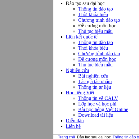
Đào tạo sau đại học
Thông tin đào tạo
Thời khóa biểu
Chương trình đào tạo
Đề cương môn học
Thủ tục biểu mẫu
Liên kết quốc tế
Thông tin đào tạo
Thời khóa biểu
Chương trình đào tạo
Đề cương môn học
Thủ tục biểu mẫu
Nghiên cứu
Bài nghiên cứu
Tác giả tác phẩm
Thông tin tư liệu
Học tiếng Việt
Thông tin về CALV
Lớp học và học phí
Bài học tiếng Việt Online
Download tài liệu
Diễn đàn
Liên hệ
Trang chủ
Đào tạo sau đại học
Thông tin đào t