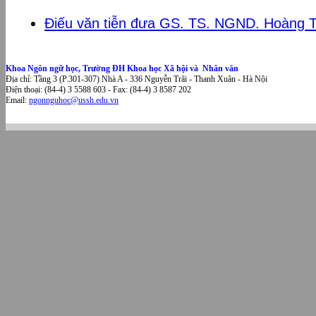
Điếu văn tiễn đưa GS. TS. NGND. Hoàng T
Khoa Ngôn ngữ học, Trường ĐH Khoa học Xã hội và Nhân văn
Địa chỉ: Tầng 3 (P.301-307) Nhà A - 336 Nguyễn Trãi - Thanh Xuân - Hà Nội
Điện thoại: (84-4) 3 5588 603 - Fax: (84-4) 3 8587 202
Email:
ngonnguhoc@ussh.edu.vn