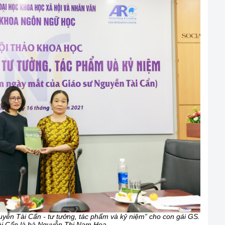
ễn Tài Cẩn - tư tưởng, tác phẩm và kỷ niệm” cho con gái GS.
i Cẩn là bà Nguyễn Thị Nam Hoa