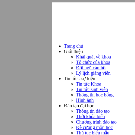
Trang chủ
Giới thiệu
Khái quát về khoa
Tổ chức của khoa
Đội ngũ cán bộ
Lý lịch giảng viên
Tin tức - sự kiện
Tin tức Khoa
Tin tức sinh viên
Thông tin học bổng
Hình ảnh
Đào tạo đại học
Thông tin đào tạo
Thời khóa biểu
Chương trình đào tạo
Đề cương môn học
Thủ tục biểu mẫu