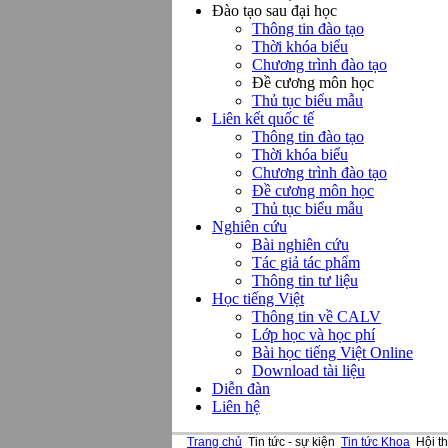
Đào tạo sau đại học
Thông tin đào tạo
Thời khóa biểu
Chương trình đào tạo
Đề cương môn học
Thủ tục biểu mẫu
Liên kết quốc tế
Thông tin đào tạo
Thời khóa biểu
Chương trình đào tạo
Đề cương môn học
Thủ tục biểu mẫu
Nghiên cứu
Bài nghiên cứu
Tác giả tác phẩm
Thông tin tư liệu
Học tiếng Việt
Thông tin về CALV
Lớp học và học phí
Bài học tiếng Việt Online
Download tài liệu
Diễn đàn
Liên hệ
Trang chủ
Tin tức - sự kiện
Tin tức Khoa
Hội th