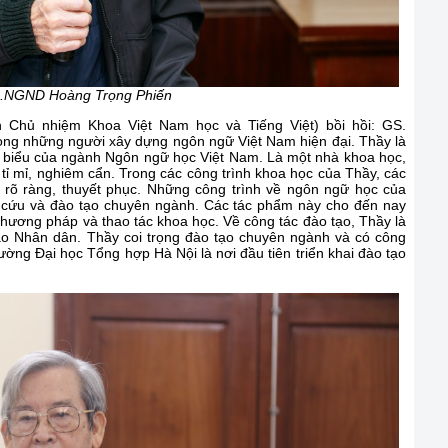
.NGND Hoàng Trọng Phiến
Chủ nhiệm Khoa Việt Nam học và Tiếng Việt) bồi hồi: GS.
trong những người xây dựng ngôn ngữ Việt Nam hiện đại. Thầy là
ư biểu của ngành Ngôn ngữ học Việt Nam. Là một nhà khoa học,
 tỉ mỉ, nghiêm cẩn. Trong các công trình khoa học của Thầy, các
ứ rõ ràng, thuyết phục. Những công trình về ngôn ngữ học của
 cứu và đào tạo chuyên ngành. Các tác phẩm này cho đến nay
 phương pháp và thao tác khoa học. Về công tác đào tạo, Thầy là
áo Nhân dân. Thầy coi trọng đào tạo chuyên ngành và có công
ờng Đại học Tổng hợp Hà Nội là nơi đầu tiên triển khai đào tạo