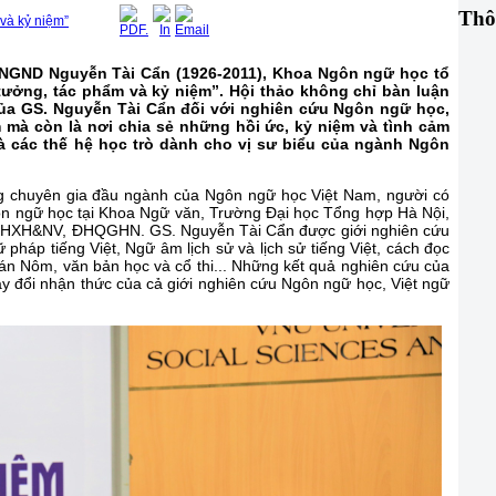
Thô
 và kỷ niệm”
.NGND Nguyễn Tài Cẩn (1926-2011), Khoa Ngôn ngữ học tổ
tưởng, tác phẩm và kỷ niệm”. Hội thảo không chỉ bàn luận
a GS. Nguyễn Tài Cẩn đối với nghiên cứu Ngôn ngữ học,
 mà còn là nơi chia sẻ những hồi ức, kỷ niệm và tình cảm
và các thế hệ học trò dành cho vị sư biểu của ngành Ngôn
g chuyên gia đầu ngành của Ngôn ngữ học Việt Nam, người có
ôn ngữ học tại Khoa Ngữ văn, Trường Đại học Tổng hợp Hà Nội,
KHXH&NV, ĐHQGHN. GS. Nguyễn Tài Cẩn được giới nghiên cứu
pháp tiếng Việt, Ngữ âm lịch sử và lịch sử tiếng Việt, cách đọc
án Nôm, văn bản học và cổ thi... Những kết quả nghiên cứu của
y đổi nhận thức của cả giới nghiên cứu Ngôn ngữ học, Việt ngữ