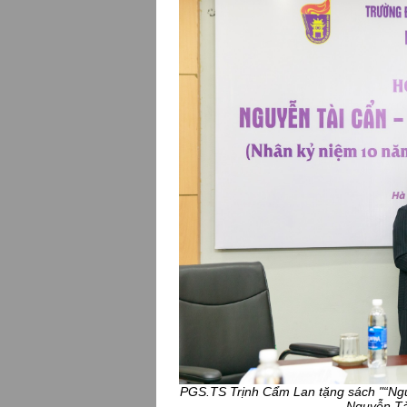
PGS.TS Trịnh Cẩm Lan tặng sách "“Nguy
Nguyễn Tà