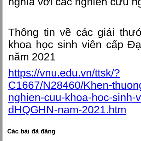
nghĩa với các nghiên cứu n
Thông tin về các giải th
khoa học sinh viên cấp Đ
năm 2021
https://vnu.edu.vn/ttsk/?
C1667/N28460/Khen-thuong-
nghien-cuu-khoa-hoc-sinh-v
dHQGHN-nam-2021.htm
Các bài đã đăng