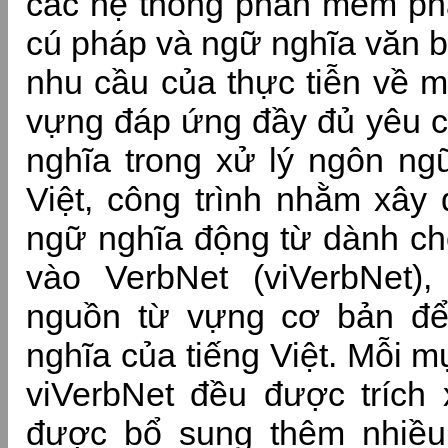
các hệ thống phần mềm phâ
cú pháp và ngữ nghĩa văn b
nhu cầu của thực tiễn về m
vựng đáp ứng đầy đủ yêu c
nghĩa trong xử lý ngôn ngữ
Việt, công trình nhằm xâ
ngữ nghĩa động từ dành cho
vào VerbNet (viVerbNet)
nguồn từ vựng cơ bản để
nghĩa của tiếng Việt. Mỗi m
viVerbNet đều được trích
được bổ sung thêm nhiều 