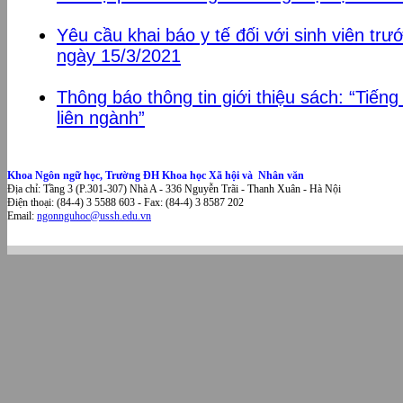
Yêu cầu khai báo y tế đối với sinh viên trướ
ngày 15/3/2021
Thông báo thông tin giới thiệu sách: “Tiếng
liên ngành”
Khoa Ngôn ngữ học, Trường ĐH Khoa học Xã hội và Nhân văn
Địa chỉ: Tầng 3 (P.301-307) Nhà A - 336 Nguyễn Trãi - Thanh Xuân - Hà Nội
Điện thoại: (84-4) 3 5588 603 - Fax: (84-4) 3 8587 202
Email:
ngonnguhoc@ussh.edu.vn