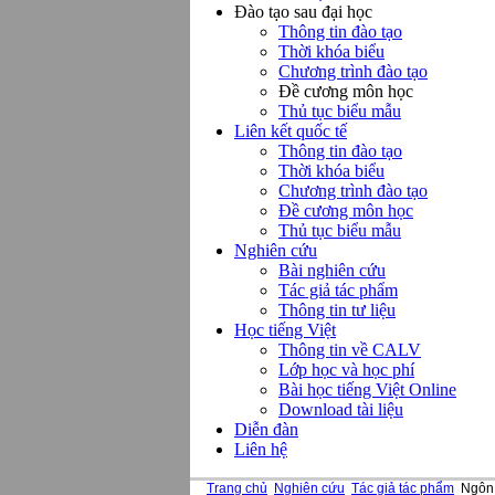
Đào tạo sau đại học
Thông tin đào tạo
Thời khóa biểu
Chương trình đào tạo
Đề cương môn học
Thủ tục biểu mẫu
Liên kết quốc tế
Thông tin đào tạo
Thời khóa biểu
Chương trình đào tạo
Đề cương môn học
Thủ tục biểu mẫu
Nghiên cứu
Bài nghiên cứu
Tác giả tác phẩm
Thông tin tư liệu
Học tiếng Việt
Thông tin về CALV
Lớp học và học phí
Bài học tiếng Việt Online
Download tài liệu
Diễn đàn
Liên hệ
Trang chủ
Nghiên cứu
Tác giả tác phẩm
Ngôn 