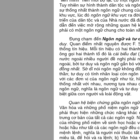
“liên minh” nên mỗi bộ lạc có một ngôn 
Tuy nhiên sự hình thành dân tộc và ngôn 
sự thống nhất thành ngôn ngữ chung của
khu vực, lúc đó
ngôn ngữ khu vực
ra đờ
triển của dân tộc và của Nhà nước đã đẩ
dẫn đến việc mở rộng những quan hệ kh
phải có một ngôn ngữ chung cho toàn x
Đụng chạm đến
Ngôn ngữ và tư 
duy
. Quan điểm nhất nguyên được F. S
thống tín hiệu. Mỗi tín hiệu có hai thà
ông gọi hai thành tố đó là
cái biểu đạt
(
nước ngoài nhiều người đề nghị phải 
ngoài, bởi tư duy và ngôn ngữ gắn bó v
đồng nhất.
Sở dĩ nói ngôn ngữ không đồng
thần; tư duy có tính nhân loại còn ngô
với các đơn vị của ngôn ngữ như từ, h
thống nhất với nhau, nương tựa nhau 
ngôn ngữ, nghĩa là ngôn ngữ và tư duy 
biệt giữa con người và loài động vật.
Quan hệ biện chứng giữa ngôn ngữ
Văn hóa và những phổ niệm ngôn ngữ h
phải thực hiện những chức năng khác
trưng cơ bản của tất cả các ngôn ngữ. 
của những phổ niệm về sinh học hoặc v
hoặc hầu như tất cả các ngôn ngữ đều có
mệnh lệnh, nghĩa là người nói thuộc tấ
miêu tả, để hỏi và ra lệnh; b) Văn hóa