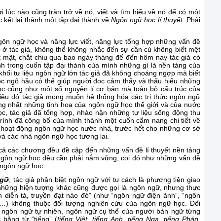
lúc nào cũng trăn trở về nó, viết và tìm hiểu về nó để có một
c kết lại thành một tập đại thành về
Ngôn ngữ học lí thuyết
. Phải
gôn ngữ học và năng lực viết, năng lực tổng hợp những vấn đề
có ở tác giả, không thể không nhắc đến sự cần cù không biết mệt
 mật, chắt chiu qua bao ngày tháng để đến hôm nay tác giả có
inh trong cuốn tập đại thành của mình những gì là nền tảng của
khối tư liệu ngôn ngữ lớn tác giả đã không choáng ngợp mà biết
ọc ngõ hầu có thể giúp người đọc cảm thấy và thấu hiểu những
học cũng như một số nguyên lí cơ bản mà toàn bộ cấu trúc của
iêu đó tác giả mong muốn hệ thống hóa các tri thức ngôn ngữ
ng nhất những tinh hoa của ngôn ngữ học thế giới và của nước
c, tác giả đã tổng hợp, nhào nặn những tư liệu sống động thu
rình đã công bố của mình thành một cuốn cẩm nang chi tiết về
ho hoạt động ngôn ngữ học nước nhà, trước hết cho những cơ sở
và các nhà ngôn ngữ học tương lai.
các chương đều đề cập đến những vấn đề lí thuyết nền tảng
ngôn ngữ học đều cần phải nắm vững, coi đó như những vấn đề
nhà ngôn ngữ học.
ngữ
, tác giả phân biệt ngôn ngữ với tư cách là phương tiện giao
i những hiện tượng khác cũng được gọi là ngôn ngữ, nhưng thực
n diễn tả, truyền đạt nào đó” (như “ngôn ngữ điện ảnh”, “ngôn
v…) không thuộc đối tượng nghiên cứu của ngôn ngữ học. Đối
 ngôn ngữ tự nhiên, ngôn ngữ cụ thể của người bản ngữ từng
 bằng từ “tiếng” (
tiếng Việt, tiếng Anh, tiếng Nga, tiếng Pháp
,