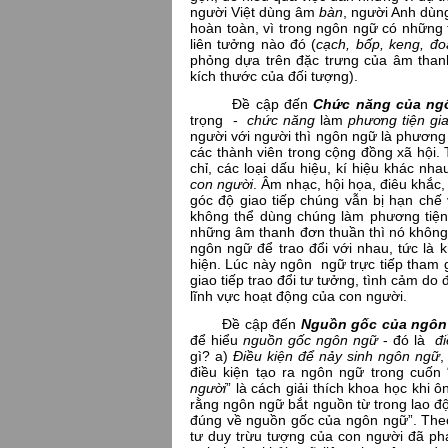
người Việt dùng âm
bàn
, người Anh dùn
hoàn toàn, vì trong ngôn ngữ có những
liên tưởng nào đó (
cạch, bốp, keng, đ
phỏng dựa trên đặc trưng của âm than
kích thước của đối tượng).
Đề cập đến
Chức năng của ng
trọng -
chức năng
làm
phương tiện gia
người với người thì ngôn ngữ là phương t
các thành viên trong cộng đồng xã hội.
chỉ, các loại dấu hiệu, kí hiệu khác nh
con người
. Âm nhạc, hội họa, điêu khắc
góc độ giao tiếp chúng vẫn bị hạn chế 
không thể dùng chúng làm phương tiện 
những âm thanh đơn thuần thì nó không t
ngôn ngữ để trao đổi với nhau, tức là k
hiện. Lúc này ngôn ngữ trực tiếp tham g
giao tiếp trao đổi tư tưởng, tình cảm do
lĩnh vực hoạt động của con người.
Đề cập đến
Nguồn gốc của ngôn
để hiểu
nguồn gốc ngôn ngữ
- đó là
đ
gì? a)
Điều kiện để nảy sinh ngôn ngữ
,
điều kiện tạo ra ngôn ngữ trong cuốn 
người
” là cách giải thích khoa học khi 
rằng ngôn ngữ bắt nguồn từ trong lao độn
đúng về nguồn gốc của ngôn ngữ”. Theo
tư duy trừu tượng của con người đã phá