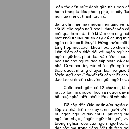
dân tộc đến mức dành gần như trọn đời 
hành trang tư liệu phong phú, tin cậy đú
nói ngay rằng, thành tựu rất
đáng ghi nhận này ngoài nền tảng về n
cốt lõi của ngôn ngữ học lí thuyết vốn 
mỏi qua hơn nửa thế kỉ làm con ong hút
một khối tư liệu đủ tin cậy để chứng m
ngôn ngữ học lí thuyết. Đứng trước một 
tổng hợp một cách khoa học, có chọn l
luận điểm cần thiết đối với ngôn ngữ 
ngôn ngữ học phải dựa vào. Với mục t
học sao cho người đọc tiếp nhận dễ dà
nhà. Dưới bàn tay của nhà ngôn ngữ họ
thập được, những chuyên luận và giáo t
Ngôn ngữ học lí thuyết
rất cần thiết c
đào tạo sinh viên chuyên ngôn ngữ học 
Cuốn sách gồm có 12 chương, tất cả 
rất cơ bản mà người học và người dạy 
bắt buộc phải biết, phải hiểu đối với 
Đề cập đến
Bản chất của ngôn 
tiếp và phát triển tư duy con người vớ
ra “ngôn ngữ” ở đây chỉ là “phương tiệ
ngữ âm nhạc”, “ngôn ngữ hội họa”, v.
tượng nghiên cứu của ngôn ngữ học là
dân tộc mà trong tiếng Việt thường gọi