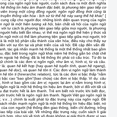
ọng của ngôn ngữ loài người, cuốn sách đưa ra một định nghĩa
hệ thống tín hiệu âm thanh đặc biệt, là phương tiện giao tiếp cơ
 viên trong một cộng đồng người; ngôn ngữ đồng thời cũng là
t truyền thống văn hóa - lịch sử từ thế hệ này sang thế hệ khác
” [
đã cung cấp cho người đọc những bình diện quan trọng của ngôn
n ngữ là một hiện tượng xã hội
, bản chất xã hội của ngôn ngữ
 với tư cách là phương tiện giao tiếp giữa mọi người, là phương
i người hiểu biết lẫn nhau, vì thế mà ngôn ngữ thể hiện ý thức xã
ôn ngữ mới có thể làm phương tiện giao tiếp giữa mọi người, trở
à là một bộ phận cấu thành của văn hóa; điều này cho thấy sự
liền với sự tồn tại và phát triển của xã hội. Đề cập đến vấn đề
hanh
, tác giả nhấn mạnh hệ thống là một thể thống nhất bao gồm
au, đặc biệt trong ngôn ngữ khái niệm hệ thống gắn bó chặt chẽ
m ngoài hệ thống; đã là hệ thống thì phải có cấu trúc. Từ đó ta
ữ chính là các đơn vị ngôn ngữ, như âm vị, hình vị, từ và câu.
 là:
quan hệ kết hợp
(hay
quan hệ tuyến tính, quan hệ ngang
),
 quan hệ dọc
), và
quan hệ tôn ti
. Các đơn vị ngôn ngữ làm thành
 hệ tôn ti
(hirerarchic relation), tức là các đơn vị bậc thấp “nằm
vị bậc cao “bao gồm”(bao chứa) các đơn vị bậc thấp. Ví dụ:
câu
,
hình vị
bao gồm các
âm vị
; ngược lại
âm vị
nằm trong
hình vị
,
 Ngôn ngữ là một hệ thống tín hiệu âm thanh, bởi vì đối với tất cả
 đạt trước hết là âm thanh. Trẻ em biết nói trước khi biết đọc,
gười trước hết là ngôn ngữ âm thanh. Người Việt gọi ngôn ngữ là
t,
v.v…) chính là xuất phát từ đặc trưng này của ngôn ngữ. Đề
 sách nhấn mạnh ngôn ngữ là một hệ thống tín hiệu đặc biệt, nó
o của con người (hệ thống đèn giao thông, biển chỉ đường, trống
ao tiếp của loài vật. Về những đặc trưng này, cuốn sách lí giải
ích hợp, như nói về tính võ đoán không ai giải thích được vì sao