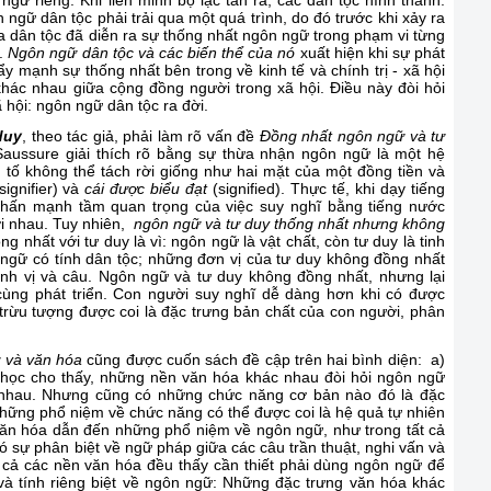
ngữ riêng. Khi liên minh bộ lạc tan rã, các dân tộc hình thành.
ngữ dân tộc phải trải qua một quá trình, do đó trước khi xảy ra
 dân tộc đã diễn ra sự thống nhất ngôn ngữ trong phạm vi từng
i.
Ngôn ngữ dân tộc và các biến thể của nó
xuất hiện khi sự phát
y mạnh sự thống nhất bên trong về kinh tế và chính trị - xã hội
ác nhau giữa cộng đồng người trong xã hội. Điều này đòi hỏi
ã hội: ngôn ngữ dân tộc ra đời.
duy
, theo tác giả, phải làm rõ vấn đề
Đồng nhất ngôn ngữ và tư
aussure giải thích rõ bằng sự thừa nhận ngôn ngữ là một hệ
nh tố không thể tách rời giống như hai mặt của một đồng tiền và
signifier) và
cái được biểu đạt
(signified). Thực tế, khi dạy tiếng
nhấn mạnh tầm quan trọng của việc suy nghĩ bằng tiếng nước
ới nhau. Tuy nhiên,
ngôn ngữ và tư duy thống nhất nhưng không
 nhất với tư duy là vì: ngôn ngữ là vật chất, còn tư duy là tinh
n ngữ có tính dân tộc; những đơn vị của tư duy không đồng nhất
ình vị và câu. Ngôn ngữ và tư duy không đồng nhất, nhưng lại
cùng phát triển. Con người suy nghĩ dễ dàng hơn khi có được
trừu tượng được coi là đặc trưng bản chất của con người, phân
 và văn hóa
cũng được cuốn sách đề cập trên hai bình diện: a)
ọc cho thấy, những nền văn hóa khác nhau đòi hỏi ngôn ngữ
 nhau. Nhưng cũng có những chức năng cơ bản nào đó là đặc
Những phổ niệm về chức năng có thể được coi là hệ quả tự nhiên
ăn hóa dẫn đến những phổ niệm về ngôn ngữ, như trong tất cả
 sự phân biệt về ngữ pháp giữa các câu trần thuật, nghi vấn và
t cả các nền văn hóa đều thấy cần thiết phải dùng ngôn ngữ để
 và tính riêng biệt về ngôn ngữ: Những đặc trưng văn hóa khác