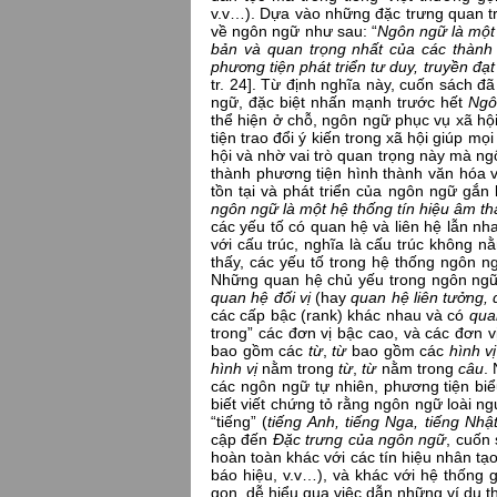
v.v…). Dựa vào những đặc trưng quan tr
về ngôn ngữ như sau: “
Ngôn ngữ là một 
bản và quan trọng nhất của các thành
phương tiện phát triển tư duy, truyền đạ
tr. 24]. Từ định nghĩa này, cuốn sách 
ngữ, đặc biệt nhấn mạnh trước hết
Ngô
thể hiện ở chỗ, ngôn ngữ phục vụ xã hội
tiện trao đổi ý kiến trong xã hội giúp mọ
hội và nhờ vai trò quan trọng này mà ng
thành phương tiện hình thành văn hóa v
tồn tại và phát triển của ngôn ngữ gắn 
ngôn ngữ là một hệ thống tín hiệu âm t
các yếu tố có quan hệ và liên hệ lẫn nh
với cấu trúc, nghĩa là cấu trúc không nằ
thấy, các yếu tố trong hệ thống ngôn ng
Những quan hệ chủ yếu trong ngôn ngữ
quan hệ đối vị
(hay
quan hệ liên tưởng,
các cấp bậc (rank) khác nhau và có
quan
trong” các đơn vị bậc cao, và các đơn 
bao gồm các
từ
,
từ
bao gồm các
hình vị
hình vị
nằm trong
từ
,
từ
nằm trong
câu
.
các ngôn ngữ tự nhiên, phương tiện biểu
biết viết chứng tỏ rằng ngôn ngữ loài n
“tiếng” (
tiếng Anh, tiếng Nga, tiếng Nhậ
cập đến
Đặc trưng của ngôn ngữ
, cuốn
hoàn toàn khác với các tín hiệu nhân tạ
báo hiệu, v.v…), và khác với hệ thống gi
gọn, dễ hiểu qua việc dẫn những ví dụ th