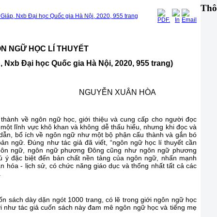
Thô
 Giáp, Nxb Đại học Quốc gia Hà Nội, 2020, 955 trang
N NGỮ HỌC LÍ THUYẾT
, Nxb Đại học Quốc gia Hà Nội, 2020, 955 trang)
NGUYỄN XUÂN HÒA
 thành về ngôn ngữ học, giới thiệu và cung cấp cho người đọc
 một lĩnh vực khô khan và không dễ thấu hiểu, nhưng khi đọc và
ấp dẫn, bổ ích về ngôn ngữ như một bộ phận cấu thành và gắn bó
ản ngữ. Đúng như tác giả đã viết, “ngôn ngữ học lí thuyết cần
i ngôn ngữ, ngôn ngữ phương Đông cũng như ngôn ngữ phương
hú ý đặc biệt đến bản chất nền tảng của ngôn ngữ, nhấn mạnh
 hóa - lịch sử, có chức năng giáo dục và thống nhất tất cả các
.
 sách dày dặn ngót 1000 trang, có lẽ trong giới ngôn ngữ học
ời như tác giả cuốn sách này đam mê ngôn ngữ học và tiếng mẹ