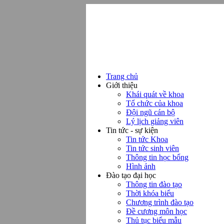
Trang chủ
Giới thiệu
Khái quát về khoa
Tổ chức của khoa
Đội ngũ cán bộ
Lý lịch giảng viên
Tin tức - sự kiện
Tin tức Khoa
Tin tức sinh viên
Thông tin học bổng
Hình ảnh
Đào tạo đại học
Thông tin đào tạo
Thời khóa biểu
Chương trình đào tạo
Đề cương môn học
Thủ tục biểu mẫu