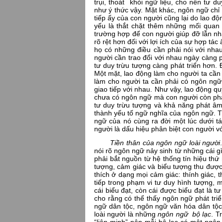
trụi, thoát khỏi ngữ liệu, cho nên tư 
như ý thức vậy. Mặt khác, ngôn ngữ chỉ s
tiếp ấy của con người cũng lại do lao độ
yếu là thắt chặt thêm những mối quan 
trường hợp để con người giúp đỡ lẫn nh
rõ rệt hơn đối với lợi ích của sự hợp tá
họ có những điều cần phải nói với nha
người cần trao đổi với nhau ngày càng 
tư duy trừu tượng càng phát triển hơn. 
Một mặt, lao động làm cho người ta cần 
làm cho người ta cần phải có ngôn ngữ 
giao tiếp với nhau. Như vậy, lao động q
chưa có ngôn ngữ mà con người còn phả
tư duy trừu tượng và khả năng phát âm
thành yếu tố ngữ nghĩa của ngôn ngữ. T
ngữ của nó cùng ra đời một lúc dưới t
người là dấu hiệu phân biệt con người vớ
Tiền thân của ngôn ngữ loài người
nói rõ ngôn ngữ nảy sinh từ những cái gì
phải bắt nguồn từ hệ thống tín hiệu thứ
tượng, cảm giác và biểu tượng thu được
thích ở dạng mọi cảm giác: thính giác, t
tiếp trong phạm vi tư duy hình tượng,
cái biểu đạt, còn cái được biểu đạt là 
cho rằng có thể thấy ngôn ngữ phát tri
ngữ dân tộc, ngôn ngữ văn hóa dân tộc
loài người là những
ngôn ngữ bộ lạc
. T