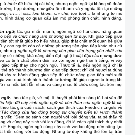
g từ
table
để biểu thị cái bàn, nhưng ngôn ngữ lại không võ đoán
 trường hợp dường như giữa âm thanh và ý nghĩa tồn tại những
oàng
, v.v…; hoặc
lom khom, chi chít, toe toét
… là những từ mô
h, hình dáng cơ quan cấu âm mô phỏng tính chất, hình dáng,
ôn ngữ,
tác giả nhấn mạnh, ngôn ngữ có hai chức năng quan
o tiếp
và
chức năng làm phương tiện tư duy
. Khi giao tiếp giữa
iện tốt nhất giúp họ hiểu nhau, giúp thắt chặt mối quan hệ giữa
 Tuy con người còn có những phương tiện giao tiếp khác như cử
au, nhưng
ngôn ngữ là phương tiện giao tiếp trọng yếu nhất của
, tuy có những khả năng diễn đạt nghệ thuật đặc sắc nhưng dưới
và có tính chất phiến diện so với ngôn ngữ thành tiếng, vì vậy
giao tiếp thay cho ngôn ngữ. Thực tế là, nếu ngôn ngữ chỉ là
hể trở thành phương tiện giao tiếp được; chỉ khi người ta dùng
hi xảy ra hành động giao tiếp thì chức năng giao tiếp mới xuất
ia vào quá trình hình thành tư tưởng để giúp người ta trong khi
 đó mà hiểu biết lẫn nhau và cùng nhau tổ chức công tác trên mọi
 ngữ,
theo tác giả, về mặt lí thuyết phải làm sáng tỏ hai vấn đề
iều kiện để nảy sinh ngôn ngữ
và
tiền thân của ngôn ngữ
là cái
 theo tác giả cuốn sách, cách giải thích của Friedrich Engels về
“
Tác dụng của lao động trong sự chuyển biến từ vượn thành
ông viết: “Đem so sánh con người với loài động vật, ta sẽ thấy rõ
g và cùng nảy sinh với lao động, đó là cách giải thích duy nhất
 F. Engels, ngôn ngữ cùng nảy sinh với lao động nên năng lực
t triển cùng với lao động. Nhưng tư duy không thể tồn tại trần