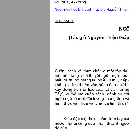
Nội, 2020, 955 trang
Ngôn ngữ học lý thuyết - Tác giả Nguyễn Thiện
ĐỌC SÁCH:
NGÔ
(Tác giả Nguyễn Thiện Giáp
Cuốn sách về thực chất là một tập đại
một nền tảng về lí thuyết ngôn ngữ học,
hiểu ra thì nó mang lại nhiều lí thú, h
khăng khít với nền văn hóa của người b
xây dựng trên tư liệu của tất cả mọ
Tây”, vì thế mà cuốn sách “dành sự c
ngôn ngữ là một đối tượng mang tính văn
hình thức văn hóa vật chất và tinh thần ”
Điều đặc biệt là khi cầm trên tay cuốn
nước nhà ai cũng đều nhận thấy ít ngư
đẻ của