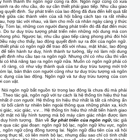
duy hình thành thì ngôn ngữ cũng ra đời. Ngôn ngữ cũng cổ xưa
inh ra do nhu cầu, do sự cần thiết phải giao tiếp. Nhu cầu giao
ng quyết định. Sự phát triển của lao động đã đưa đến kết quả tất
hệ giữa các thành viên của xã hội bằng cách tạo ra rất nhiều
au, hợp tác với nhau, và làm cho mỗi cá nhân ngày càng ý thức
c ấy. Tóm lại, những con người đang phát triển đó đã đạt đến mức
u. Do tư duy trừu tượng phát triển nên những nội dung mà con
phong phú. Ngược lại, nhu cầu giao tiếp càng phong phú đòi hỏi
Điều này cho thấy, lao động quyết định sự ra đời của ngôn ngữ.
thiết phải có ngôn ngữ để trao đổi với nhau, mặt khác, lao động
để tiến hành tư duy, hình thành tư tưởng, lấy nó làm nội dung
uyết định nhu cầu tạo ra ngôn ngữ. Nhưng chỉ có nhu cầu thì vẫn
i có khả năng tạo ra ngôn ngữ nữa. Muốn có ngôn ngữ phải có
 rõ ràng, có như vậy thành quả của tư duy trừu tượng mới trở
óm lại, bản thân con người cũng như tư duy trừu tượng và ngôn
ác dụng của lao động. Ngôn ngữ và tư duy trừu tượng của con
i con vật.
. Nói ngôn ngữ bắt nguồn từ trong lao động là chưa đủ mà phải
. Theo tác giả, ngôn ngữ với tư cách là hệ thống tín hiệu thứ hai
 nhất
ở con người
. Hệ thống tín hiệu thứ nhất là tất cả những ấn
 từ bối cảnh tự nhiên bên ngoài thông qua những phản xạ, kích
hị giác, xúc giác, v.v… Hệ thống tín hiệu thứ nhất tiến hành giao
 một mặt nó lấy hình tượng mà bộ máy cảm giác nhận được làm
tư duy hình tượng. Bàn về
Sự phát triển của ngôn ngữ
,
tác giả
ển qua các giai đoạn: ngôn ngữ bộ lạc, ngôn ngữ khu vực, ngôn
, ngôn ngữ cộng đồng tương lai. Ngôn ngữ đầu tiên của xã hội
rong thực tế, có liên minh bộ lạc, nhưng dẫu sao chỉ có tính chất