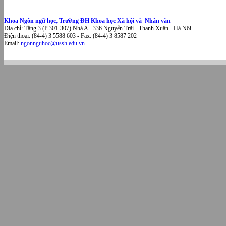
Khoa Ngôn ngữ học, Trường ĐH Khoa học Xã hội và Nhân văn
Địa chỉ: Tầng 3 (P.301-307) Nhà A - 336 Nguyễn Trãi - Thanh Xuân - Hà Nội
Điện thoại: (84-4) 3 5588 603 - Fax: (84-4) 3 8587 202
Email:
ngonnguhoc@ussh.edu.vn