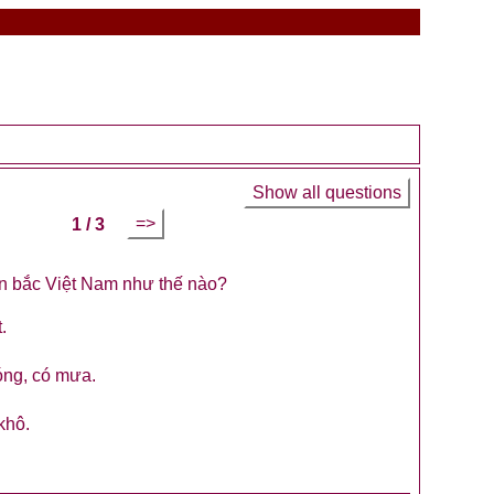
Show all questions
=>
1 / 3
ền bắc Việt Nam như thế nào?
.
óng, có mưa.
khô.