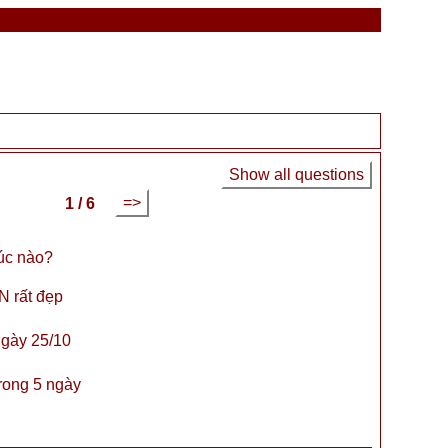
Show all questions
=>
1 / 6
úc nào?
N rất đẹp
ngày 25/10
ong 5 ngày