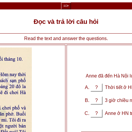
=>
Đọc và trả lời câu hỏi
Read the text and answer the questions.
Anne đã đến Hà Nội l
?
Thời tiết ở H
?
3 giờ chiều 
?
Anne ở HN tr