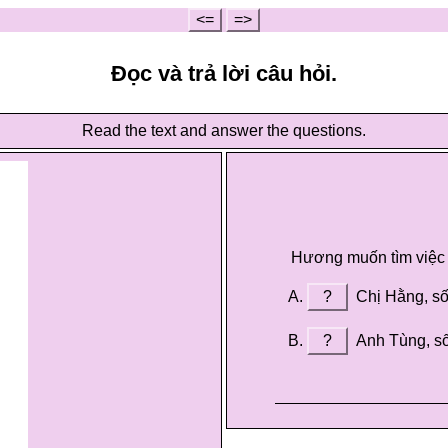
<=
=>
Đọc và trả lời câu hỏi.
Read the text and answer the questions.
Hương muốn tìm việc l
?
Chị Hằng, số
?
Anh Tùng, số