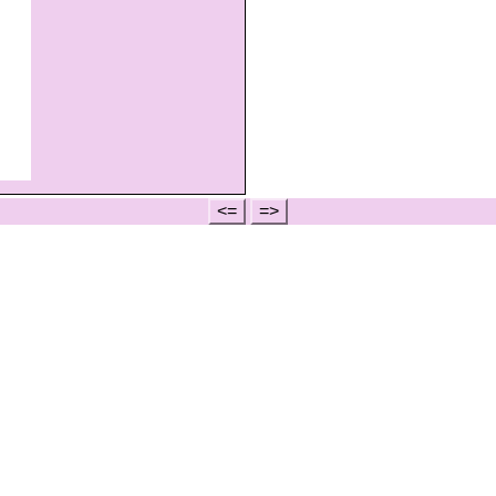
<=
=>