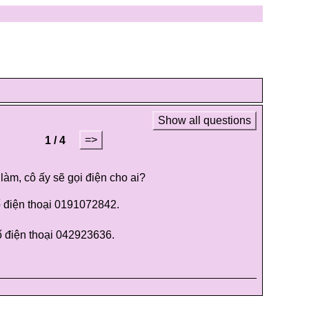
Show all questions
=>
1 / 4
àm, cô ấy sẽ gọi điện cho ai?
 điện thoại 0191072842.
 điện thoại 042923636.