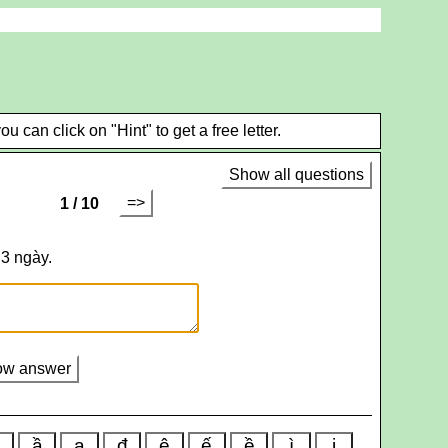
can click on "Hint" to get a free letter.
Show all questions
=>
1 / 10
 3 ngày.
ow answer
ấ
ầ
ạ
đ
ê
ế
ề
ì
ị