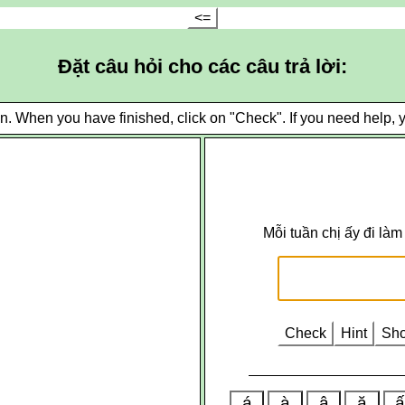
<=
Đặt câu hỏi cho các câu trả lời:
 When you have finished, click on "Check". If you need help, you 
Mỗi tuần chị ấy đi làm
Check
Hint
Sh
á
à
â
ă